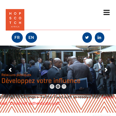
FR
EN
Error (go to Settings > Twitter Feed Auth to resolve this):
Twitter
said: "Could not authenticate you."