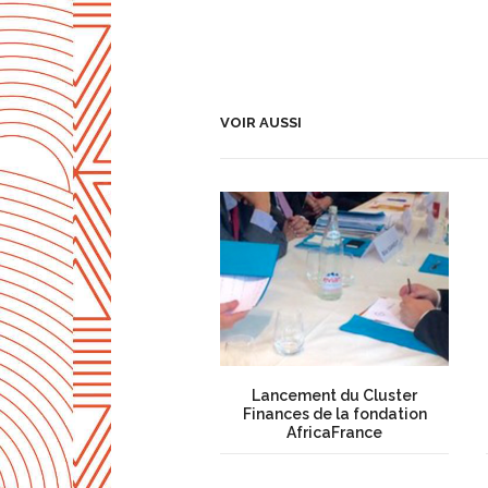
VOIR AUSSI
Lancement du Cluster
Finances de la fondation
AfricaFrance