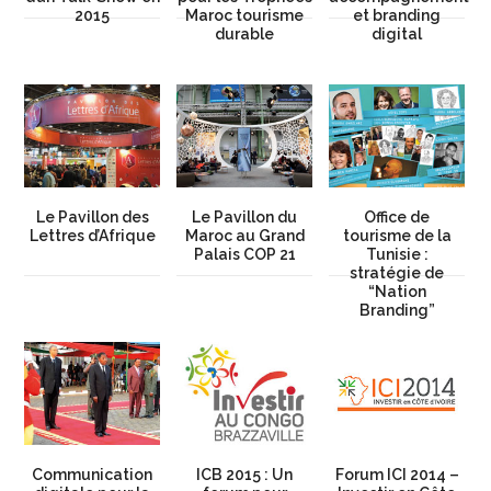
2015
Maroc tourisme
et branding
durable
digital
Le Pavillon des
Le Pavillon du
Office de
Lettres d’Afrique
Maroc au Grand
tourisme de la
Palais COP 21
Tunisie :
stratégie de
“Nation
Branding”
Communication
ICB 2015 : Un
Forum ICI 2014 –