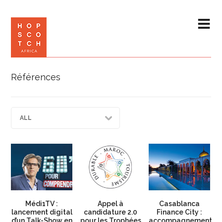
Références
ALL
Médi1TV :
Appel à
Casablanca
lancement digital
candidature 2.0
Finance City :
d’un Talk-Show en
pour les Trophées
accompagnement