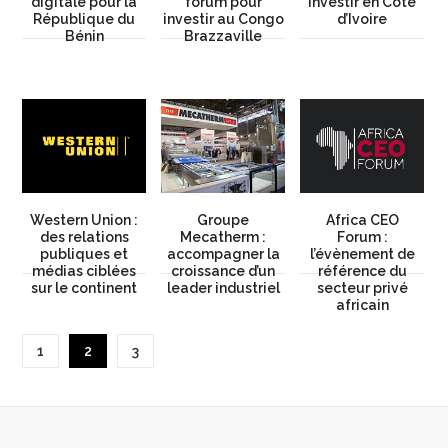
digitale pour la
forum pour
Investir en Côte
République du
investir au Congo
d’Ivoire
Bénin
Brazzaville
Western Union :
Groupe
Africa CEO
des relations
Mecatherm :
Forum :
publiques et
accompagner la
l’évènement de
médias ciblées
croissance d’un
référence du
sur le continent
leader industriel
secteur privé
africain
1
2
3